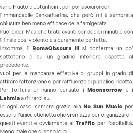
varie
Huuto
e
Jotunheim
, per poi lasciarci con
l’immancabile Sankaritarina, che però mi è sembrata
chiusura ben meno efficace della famigerata
Kuolleiden Maa che tirata avanti per dodici minuti e con
il finale così violento è sicuramente perfetta.
Insomma, il
RomaObscura III
si conferma un po
sottotono e su un gradino inferiore rispetto al
precedente,
vuoi per la mancanza effettiva di gruppi in grado di
attirare l’attenzione o per l’affluenza di pubblico ridotta.
Per fortuna ci hanno pensato i
Moonsorrow
e i
Lahmia
a ritirarci su.
In ogni caso, sempre grazie alla
No Sun Music
per
essere l’unica etichetta che si smazza per organizzare
questi eventi e ovviamente al
Traffic
per l’ospitalità
Meno male che ci sono loro.