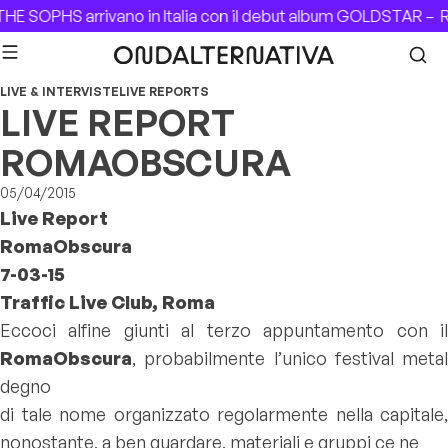
Skip to content
E SOPHS arrivano in Italia con il debut album GOLDSTAR –
Re
LIVE & INTERVISTE
LIVE REPORTS
LIVE REPORT
ROMAOBSCURA
05/04/2015
Live Report
RomaObscura
7-03-15
Traffic Live Club, Roma
Eccoci alfine giunti al terzo appuntamento con il
RomaObscura
, probabilmente l’unico festival metal
degno
di tale nome organizzato regolarmente nella capitale,
nonostante, a ben guardare, materiali e gruppi ce ne