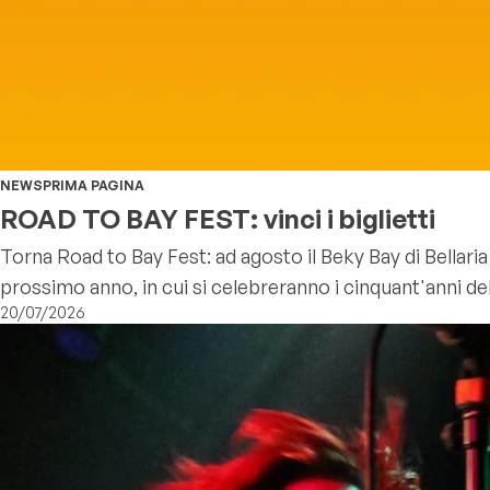
NEWS
PRIMA PAGINA
ROAD TO BAY FEST: vinci i biglietti
Torna Road to Bay Fest: ad agosto il Beky Bay di Bellari
prossimo anno, in cui si celebreranno i cinquant'anni d
20/07/2026
"homepage"
The Get Up Kids
Continue reading