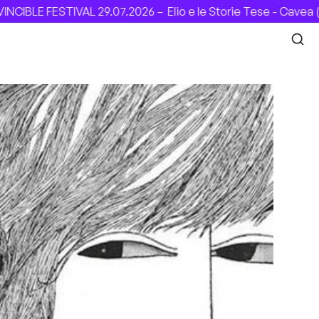
AL 29.07.2026 –
Elio e le Storie Tese - Cavea (Roma), 31.07.2