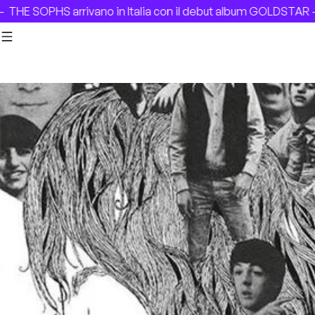
Skip to content
ivano in Italia con il debut album GOLDSTAR –
Remembering 