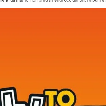
enienti da matrici non prettamente occidentali, l'album è
"homepage"
reading