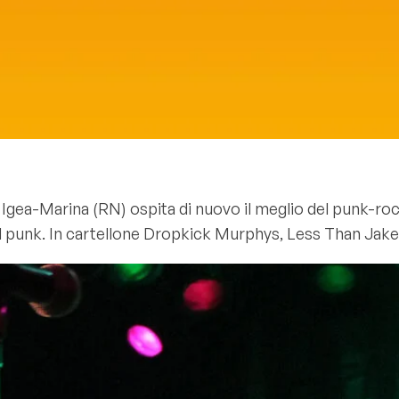
a Igea-Marina (RN) ospita di nuovo il meglio del punk-roc
el punk. In cartellone Dropkick Murphys, Less Than Jake