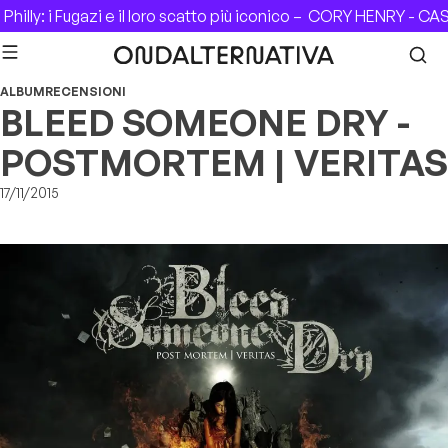
Skip to content
lly: i Fugazi e il loro scatto più iconico –
CORY HENRY - CASA 
ALBUM
RECENSIONI
BLEED SOMEONE DRY -
POSTMORTEM | VERITAS
17/11/2015