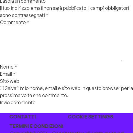
Lascia un commento
Il tuo indirizzo email non sarà pubblicato.
I campi obbligatori
sono contrassegnati
*
Commento
*
Nome
*
Email
*
Sito web
Salva il mio nome, email e sito web in questo browser per la
prossima volta che commento.
CONTATTI
COOKIE SETTINGS
TERMINI E CONDIZIONI