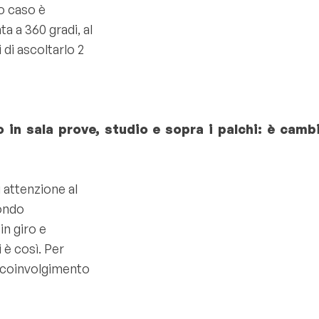
to caso è
 a 360 gradi, al
 di ascoltarlo 2
 in sala prove, studio e sopra i palchi: è camb
 attenzione al
mondo
in giro e
 è così. Per
l coinvolgimento