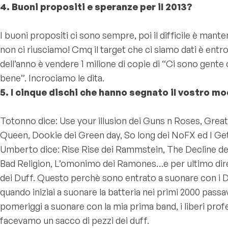
4. Buoni propositi e speranze per il 2013?
I buoni propositi ci sono sempre, poi il difficile è mante
non ci riusciamo! Cmq il target che ci siamo dati è entro 
dell’anno è vendere 1 milione di copie di “Ci sono gent
bene”. Incrociamo le dita.
5. I cinque dischi che hanno segnato il vostro mo
Totonno dice: Use your illusion dei Guns n Roses, Greate
Queen, Dookie dei Green day, So long dei NoFX ed I G
Umberto dice: Rise Rise dei Rammstein, The Decline dei
Bad Religion, L’omonimo dei Ramones…e per ultimo di
dei Duff. Questo perchè sono entrato a suonare con i Du
quando iniziai a suonare la batteria nei primi 2000 passa
pomeriggi a suonare con la mia prima band, i liberi profe
facevamo un sacco di pezzi dei duff.