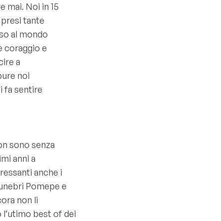
 mai. Noi in 15
 presi tante
enso al mondo
re coraggio e
cire a
pure noi
 fa sentire
son sono senza
timi anni a
ressanti anche i
Funebri Pomepe e
ora non li
l’utimo best of dei