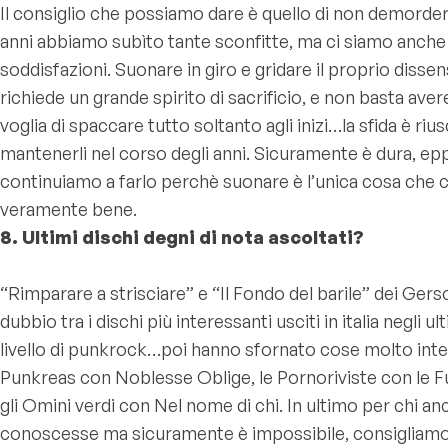
Il consiglio che possiamo dare è quello di non demordere
anni abbiamo subìto tante sconfitte, ma ci siamo anche
soddisfazioni. Suonare in giro e gridare il proprio diss
richiede un grande spirito di sacrificio, e non basta ave
voglia di spaccare tutto soltanto agli inizi…la sfida è rius
mantenerli nel corso degli anni. Sicuramente è dura, ep
continuiamo a farlo perchè suonare è l’unica cosa che ci
veramente bene.
8. Ultimi dischi degni di nota ascoltati?
“Rimparare a strisciare” e “Il Fondo del barile” dei Ger
dubbio tra i dischi più interessanti usciti in italia negli ul
livello di punkrock…poi hanno sfornato cose molto inte
Punkreas con Noblesse Oblige, le Pornoriviste con le 
gli Omini verdi con Nel nome di chi. In ultimo per chi anc
conoscesse ma sicuramente è impossibile, consigliamo 