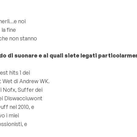
nerli…e noi
la fine
e che non stanno
do di suonare e ai quali siete legati particolarm
st hits 1 dei
et Wet di Andrew WK.
 Nofx, Suffer dei
rei Diswacciuwont
ff nel 2010, e
vo i miei
ssionisti, e