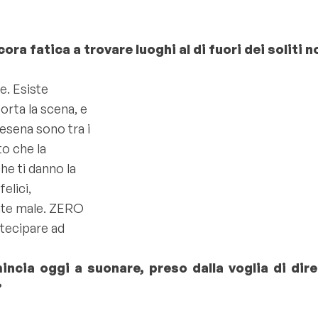
cora fatica a trovare luoghi al di fuori dei soliti 
e. Esiste
orta la scena, e
esena sono tra i
to che la
he ti danno la
elici,
ente male. ZERO
rtecipare ad
mincia oggi a suonare, preso dalla voglia di dir
?