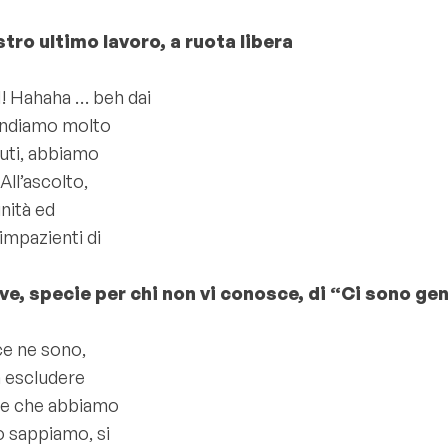
tro ultimo lavoro, a ruota libera
! Hahaha … beh dai
 andiamo molto
iuti, abbiamo
All’ascolto,
unità ed
impazienti di
ve, specie per chi non vi conosce, di “Ci sono g
ce ne sono,
a escludere
re che abbiamo
o sappiamo, si