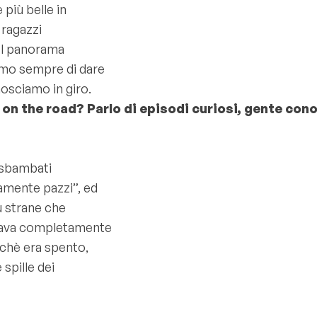
 più belle in
 ragazzi
nel panorama
amo sempre di dare
sciamo in giro.
 on the road? Parlo di episodi curiosi, gente cono
“sbambati
amente pazzi”, ed
ù strane che
liava completamente
rchè era spento,
 spille dei