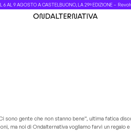
L 9 AGOSTO A CASTELBUONO, LA 29ª EDIZIONE –
Revolver de
“Ci sono gente che non stanno bene”, ultima fatica disc
oni, ma noi di Ondalternativa vogliamo farvi un regalo e