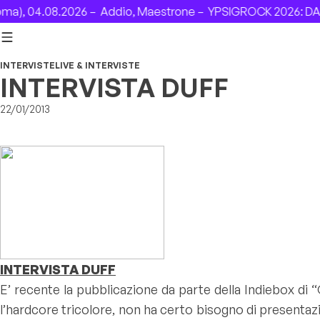
Skip to content
04.08.2026 –
Addio, Maestrone –
YPSIGROCK 2026: DAL 6 A
INTERVISTE
LIVE & INTERVISTE
INTERVISTA DUFF
22/01/2013
INTERVISTA DUFF
E’ recente la pubblicazione da parte della Indiebox di 
l’hardcore tricolore, non ha certo bisogno di presentazi