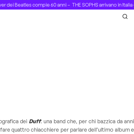
i Beatles compie 60 anni –
THE SOPHS arrivano in Italia con
ografica dei
Duff
: una band che, per chi bazzica da ann
 fare quattro chiacchiere per parlare dell’ultimo album e