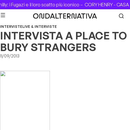
Skip to content
y: i Fugazi e il loro scatto più iconico –
CORY HENRY - CASA DE
INTERVISTE
LIVE & INTERVISTE
INTERVISTA A PLACE TO
BURY STRANGERS
11/09/2013