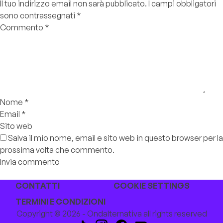
Il tuo indirizzo email non sarà pubblicato.
I campi obbligatori
sono contrassegnati
*
Commento
*
Nome
*
Email
*
Sito web
Salva il mio nome, email e sito web in questo browser per la
prossima volta che commento.
CONTATTI
COOKIE SETTINGS
TERMINI E CONDIZIONI
Copyright © 2026 - Ondalternativa all rights reserved