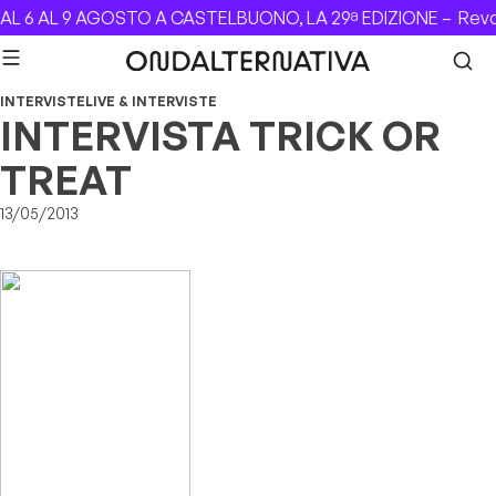
Skip to content
6 AL 9 AGOSTO A CASTELBUONO, LA 29ª EDIZIONE –
Revolve
INTERVISTE
LIVE & INTERVISTE
INTERVISTA TRICK OR
TREAT
13/05/2013