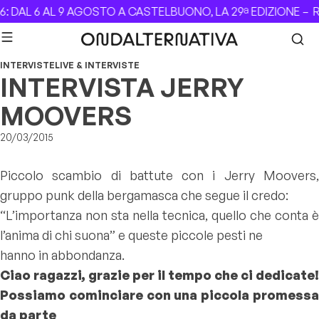
Skip to content
DAL 6 AL 9 AGOSTO A CASTELBUONO, LA 29ª EDIZIONE –
Rev
INTERVISTE
LIVE & INTERVISTE
INTERVISTA JERRY
MOOVERS
20/03/2015
Piccolo scambio di battute con i Jerry Moovers,
gruppo punk della bergamasca che segue il credo:
“L’importanza non sta nella tecnica, quello che conta è
l’anima di chi suona” e queste piccole pesti ne
hanno in abbondanza.
Ciao ragazzi, grazie per il tempo che ci dedicate!
Possiamo cominciare con una piccola promessa
da parte