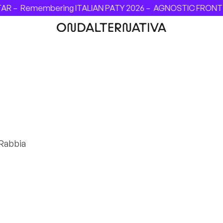
AR –
Remembering ITALIAN PATY 2026 –
AGNOSTIC FRONT - IN
 Rabbia