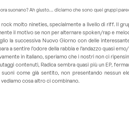
ra suonano? Ah giusto… diciamo che sono quei gruppi parecch
 rock molto nineties, specialmente a livello di riff. Il 
ente il motivo se non per alternare spoken/rap e melo
lio la successiva Nuovo Giorno con delle interessante
ra a sentire l’odore della rabbia e l’andazzo quasi emo/p
amente in italiano, speriamo che i nostri non ci ripensi
nutaggi contenuti, Radica sembra quasi più un EP, ferma
to suoni come già sentito, non presentando nessun elem
, vediamo cosa altro ci combinano.