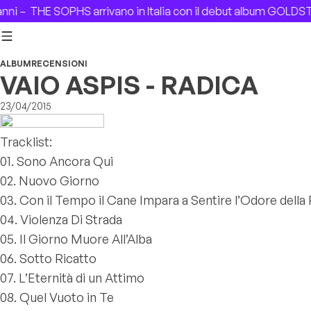
Skip to content
ni –
THE SOPHS arrivano in Italia con il debut album GOLDST
ALBUM
RECENSIONI
VAIO ASPIS - RADICA
23/04/2015
Tracklist:
01. Sono Ancora Qui
02. Nuovo Giorno
03. Con il Tempo il Cane Impara a Sentire l’Odore della
04. Violenza Di Strada
05. Il Giorno Muore All’Alba
06. Sotto Ricatto
07. L’Eternità di un Attimo
08. Quel Vuoto in Te