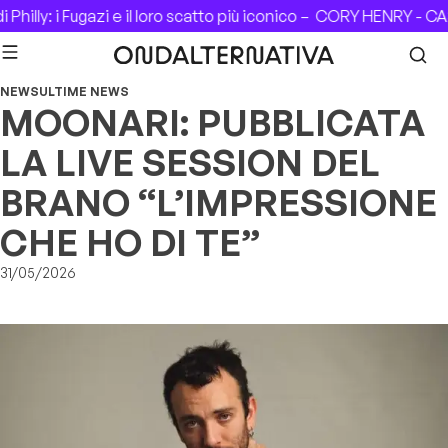
Skip to content
hilly: i Fugazi e il loro scatto più iconico –
CORY HENRY - CASA
NEWS
ULTIME NEWS
MOONARI: PUBBLICATA
LA LIVE SESSION DEL
BRANO “L’IMPRESSIONE
CHE HO DI TE”
31/05/2026