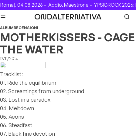
Skip to content
oma), 04.08.2026 –
Addio, Maestrone –
YPSIGROCK 2026: D
ALBUM
RECENSIONI
MOTHERKISSERS - CAGE
THE WATER
17/11/2014
Tracklist:
01. Ride the equilibrium
02. Screamings from underground
03. Lost in a paradox
04. Meltdown
05. Aeons
06. Steadfast
07. Black fine devotion