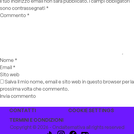
Il tuo indirizzo email non sarà pubblicato.
I campi obbligatori
sono contrassegnati
*
Commento
*
Nome
*
Email
*
Sito web
Salva il mio nome, email e sito web in questo browser per la
prossima volta che commento.
CONTATTI
COOKIE SETTINGS
TERMINI E CONDIZIONI
Copyright © 2026 - Ondalternativa all rights reserved