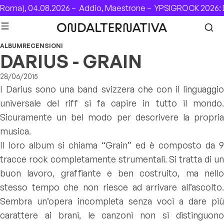
Skip to content
Roma), 04.08.2026 –
Addio, Maestrone –
YPSIGROCK 2026: D
ALBUM
RECENSIONI
DARIUS - GRAIN
28/06/2015
I Darius sono una band svizzera che con il linguaggio
universale del riff si fa capire in tutto il mondo.
Sicuramente un bel modo per descrivere la propria
musica.
Il loro album si chiama “Grain” ed è composto da 9
tracce rock completamente strumentali. Si tratta di un
buon lavoro, graffiante e ben costruito, ma nello
stesso tempo che non riesce ad arrivare all’ascolto.
Sembra un’opera incompleta senza voci a dare più
carattere ai brani, le canzoni non si distinguono