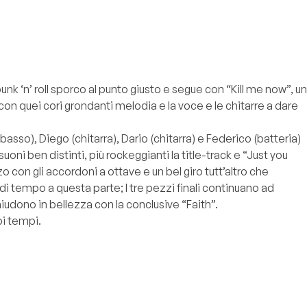
nk ‘n’ roll sporco al punto giusto e segue con “Kill me now”, un
n quei cori grondanti melodia e la voce e le chitarre a dare
sso), Diego (chitarra), Dario (chitarra) e Federico (batteria)
uoni ben distinti, più rockeggianti la title-track e “Just you
 con gli accordoni a ottave e un bel giro tutt’altro che
i tempo a questa parte; I tre pezzi finali continuano ad
chiudono in bellezza con la conclusive “Faith”.
oi tempi.