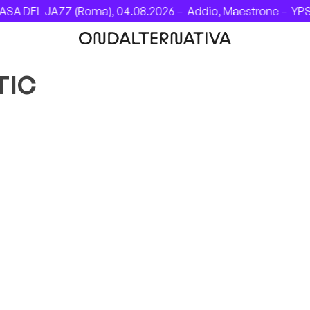
A DEL JAZZ (Roma), 04.08.2026 –
Addio, Maestrone –
YPSIG
TIC