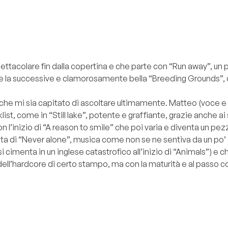
ttacolare fin dalla copertina e che parte con “Run away”, un pu
e la successive e clamorosamente bella “Breeding Grounds”, co
he mi sia capitato di ascoltare ultimamente. Matteo (voce e ba
ist, come in “Still lake”, potente e graffiante, grazie anche ai s
l’inizio di “A reason to smile” che poi varia e diventa un pezzo
ta di “Never alone”, musica come non se ne sentiva da un po’ d
si cimenta in un inglese catastrofico all’inizio di “Animals”) e 
 dell’hardcore di certo stampo, ma con la maturità e al passo c