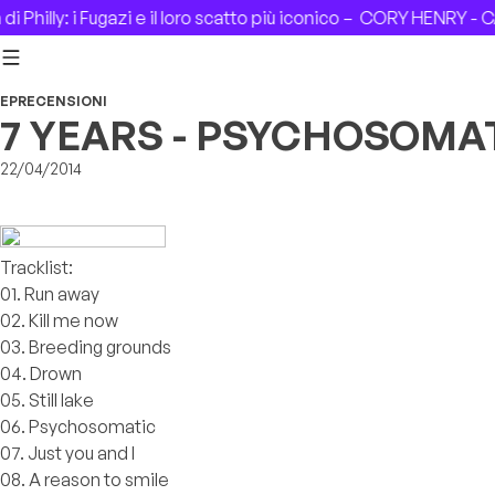
Skip to content
Philly: i Fugazi e il loro scatto più iconico –
CORY HENRY - CAS
EP
RECENSIONI
7 YEARS - PSYCHOSOMA
22/04/2014
Tracklist:
01. Run away
02. Kill me now
03. Breeding grounds
04. Drown
05. Still lake
06. Psychosomatic
07. Just you and I
08. A reason to smile