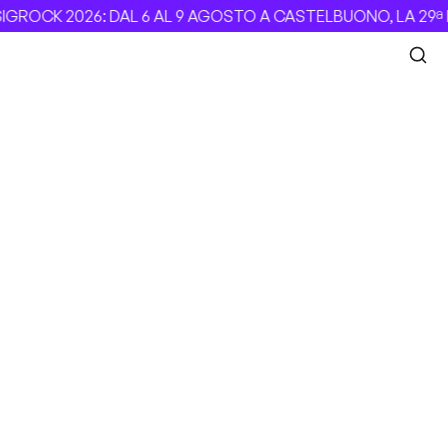
ROCK 2026: DAL 6 AL 9 AGOSTO A CASTELBUONO, LA 29ª E