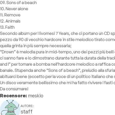
09. Sons of a beach
10. Never alone
11. Remove
12. Animals
13. Faith
Secondo album per I livornesi 7 Years, che ci portano un CD spe
pezzo da 90 di vecchio hardcore in stile melodico tirato com
quella grinta in più sempre necessaria;
“Drown” è melodia pura in mid-tempo, uno dei pezzi più belli c
ci sanno fare e lo dimostrano durante tutta la durata della trackl
and I” per tornare a bomba nell’hardcore melodico a raffica con 
banale. Stupenda anche “Sons of a beach”, preludio alla sfuria
abituarci bene (eccetto per la voce di un politico italiano che 
Un disco veramente bellissimo che mi ha fatto rivivere I fasti
Da consumare!
Recensore:
meskio
AUTORE:
staff