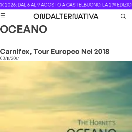
Skip to content
 2026: DAL 6 AL 9 AGOSTO A CASTELBUONO, LA 29ª EDIZIO
OCEANO
Carnifex, Tour Europeo Nel 2018
03/11/2017