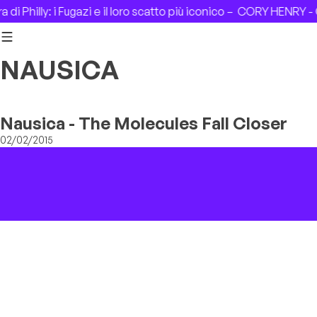
Skip to content
i Philly: i Fugazi e il loro scatto più iconico –
CORY HENRY - C
NAUSICA
Nausica - The Molecules Fall Closer
02/02/2015