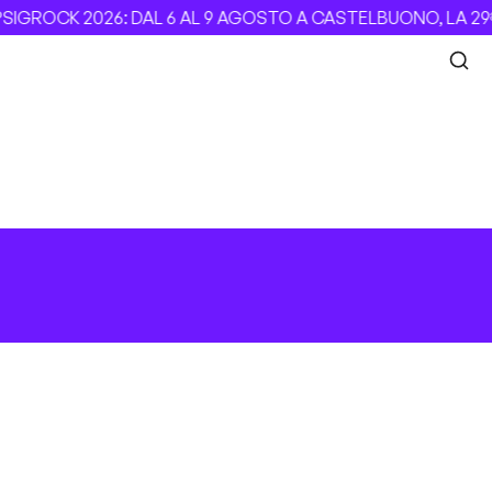
IGROCK 2026: DAL 6 AL 9 AGOSTO A CASTELBUONO, LA 29ª