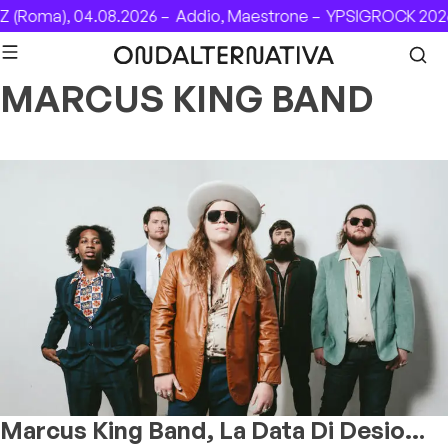
Skip to content
 (Roma), 04.08.2026 –
Addio, Maestrone –
YPSIGROCK 2026
MARCUS KING BAND
Marcus King Band, La Data Di Desio