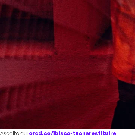
Ascolto qui
orcd.co/ibisco-tuonarestituire