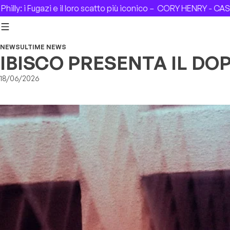
Skip to content
 scatto più iconico –
CORY HENRY - CASA DEL JAZZ (Roma), 0
NEWS
ULTIME NEWS
IBISCO PRESENTA IL DO
18/06/2026