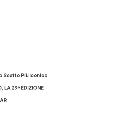
oro Scatto Più Iconico
 LA 29ª EDIZIONE
TAR