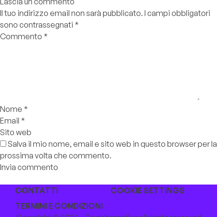
Lascia un commento
Il tuo indirizzo email non sarà pubblicato.
I campi obbligatori
sono contrassegnati
*
Commento
*
Nome
*
Email
*
Sito web
Salva il mio nome, email e sito web in questo browser per la
prossima volta che commento.
CONTATTI
COOKIE SETTINGS
TERMINI E CONDIZIONI