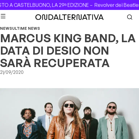
Skip to content
TO A CASTELBUONO, LA 29ª EDIZIONE –
Revolver dei Beatle
NEWS
ULTIME NEWS
MARCUS KING BAND, LA
DATA DI DESIO NON
SARÀ RECUPERATA
21/09/2020