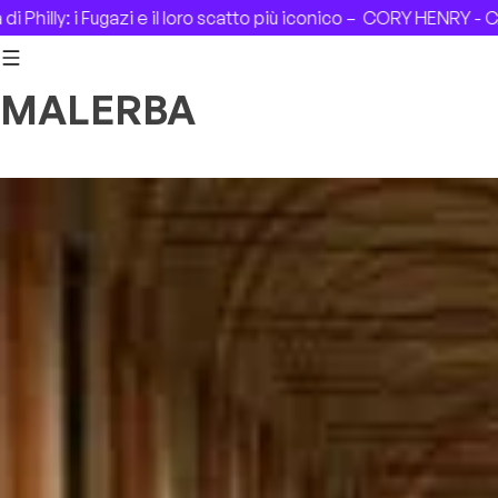
Skip to content
: i Fugazi e il loro scatto più iconico –
CORY HENRY - CASA DEL
MALERBA