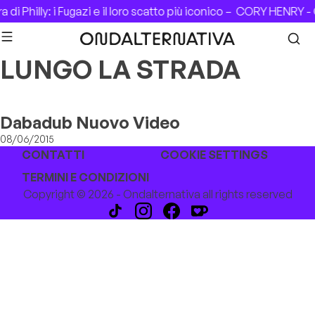
Skip to content
di Philly: i Fugazi e il loro scatto più iconico –
CORY HENRY - 
LUNGO LA STRADA
Dabadub Nuovo Video
08/06/2015
CONTATTI
COOKIE SETTINGS
TERMINI E CONDIZIONI
Copyright © 2026 - Ondalternativa all rights reserved