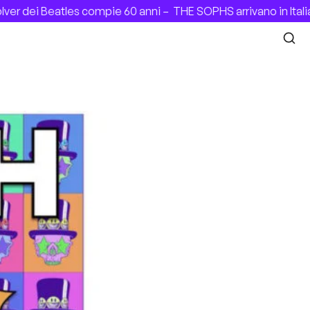
les compie 60 anni –
THE SOPHS arrivano in Italia con il de