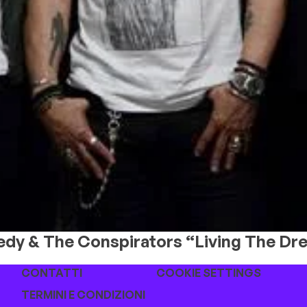
edy & The Conspirators “Living The Drea
CONTATTI
COOKIE SETTINGS
TERMINI E CONDIZIONI