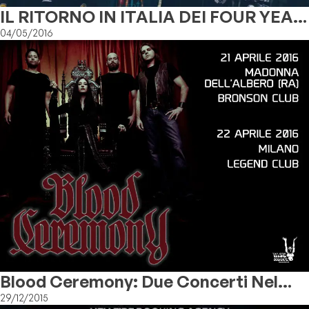
IL RITORNO IN ITALIA DEI FOUR YEAR
STRONG
04/05/2016
Blood Ceremony: Due Concerti Nel
2016
29/12/2015