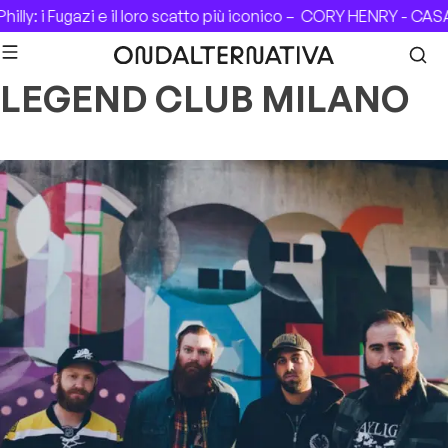
Skip to content
Fugazi e il loro scatto più iconico –
CORY HENRY - CASA DEL JA
LEGEND CLUB MILANO