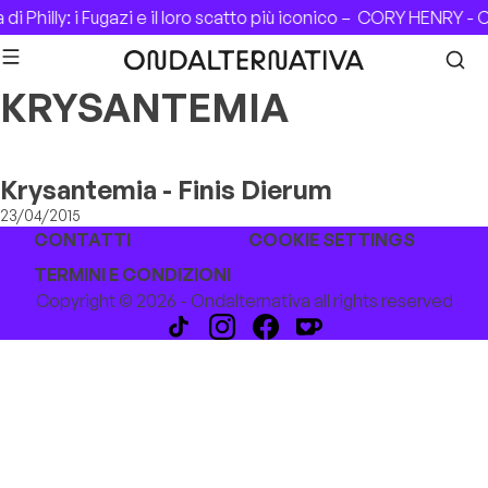
Skip to content
i Philly: i Fugazi e il loro scatto più iconico –
CORY HENRY - C
KRYSANTEMIA
Krysantemia - Finis Dierum
23/04/2015
CONTATTI
COOKIE SETTINGS
TERMINI E CONDIZIONI
Copyright © 2026 - Ondalternativa all rights reserved