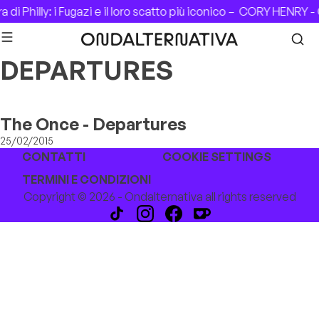
Skip to content
di Philly: i Fugazi e il loro scatto più iconico –
CORY HENRY - 
DEPARTURES
The Once - Departures
25/02/2015
CONTATTI
COOKIE SETTINGS
TERMINI E CONDIZIONI
Copyright © 2026 - Ondalternativa all rights reserved