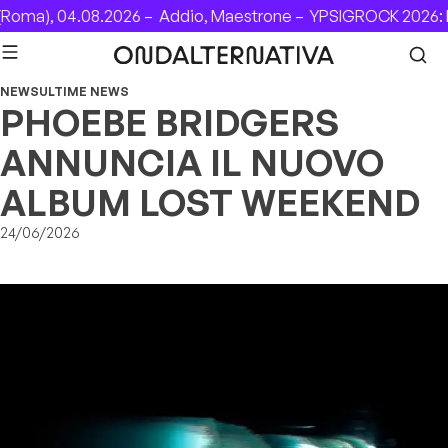
Skip to content
oma), 04.08.2026 –
Addio, Maestrone –
YPSIGROCK 2026: D
NEWS
ULTIME NEWS
PHOEBE BRIDGERS
ANNUNCIA IL NUOVO
ALBUM LOST WEEKEND
24/06/2026