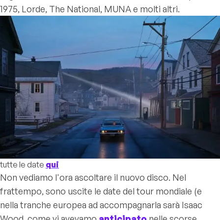
1975, Lorde, The National, MUNA e molti altri.
tutte le date
qui
Non vediamo l'ora ascoltare il nuovo disco. Nel
frattempo, sono uscite le date del tour mondiale (e
nella tranche europea ad accompagnarla sarà Isaac
Wood, come vi avevamo
anticipato
nelle scorse