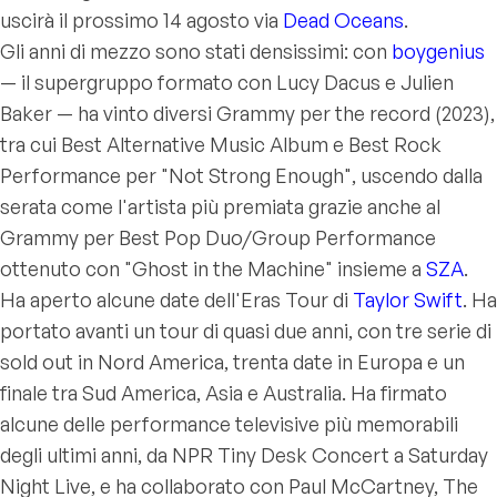
uscirà il prossimo 14 agosto via
Dead Oceans
.
Gli anni di mezzo sono stati densissimi: con
boygenius
— il supergruppo formato con Lucy Dacus e Julien
Baker — ha vinto diversi Grammy per
the record
(2023),
tra cui Best Alternative Music Album e Best Rock
Performance per "Not Strong Enough", uscendo dalla
serata come l'artista più premiata grazie anche al
Grammy per Best Pop Duo/Group Performance
ottenuto con "Ghost in the Machine" insieme a
SZA
.
Ha aperto alcune date dell'
Eras Tour
di
Taylor Swift
. Ha
portato avanti un tour di quasi due anni, con tre serie di
sold out in Nord America, trenta date in Europa e un
finale tra Sud America, Asia e Australia. Ha firmato
alcune delle performance televisive più memorabili
degli ultimi anni, da NPR Tiny Desk Concert a Saturday
Night Live, e ha collaborato con Paul McCartney, The