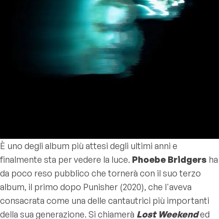
È uno degli album più attesi degli ultimi anni e
finalmente sta per vedere la luce.
Phoebe Bridgers
ha
da poco reso pubblico che tornerà con il suo terzo
album, il primo dopo
Punisher
(2020), che l'aveva
consacrata come una delle cantautrici più importanti
della sua generazione. Si chiamerà
Lost Weekend
ed