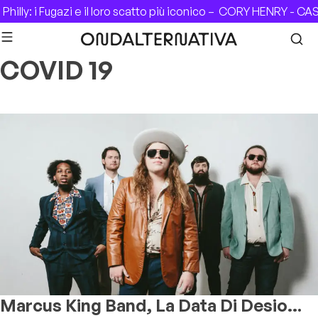
Skip to content
: i Fugazi e il loro scatto più iconico –
CORY HENRY - CASA DEL
COVID 19
Marcus King Band, La Data Di Desio