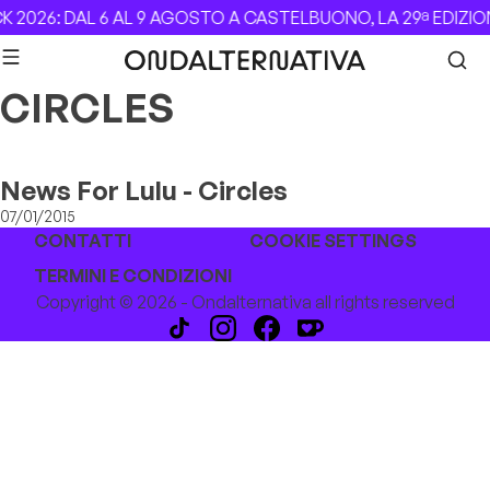
Skip to content
 2026: DAL 6 AL 9 AGOSTO A CASTELBUONO, LA 29ª EDIZIO
CIRCLES
News For Lulu - Circles
07/01/2015
CONTATTI
COOKIE SETTINGS
TERMINI E CONDIZIONI
Copyright © 2026 - Ondalternativa all rights reserved