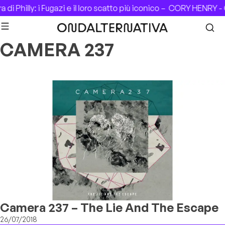
Skip to content
di Philly: i Fugazi e il loro scatto più iconico –
CORY HENRY - C
CAMERA 237
Camera 237 – The Lie And The Escape
26/07/2018