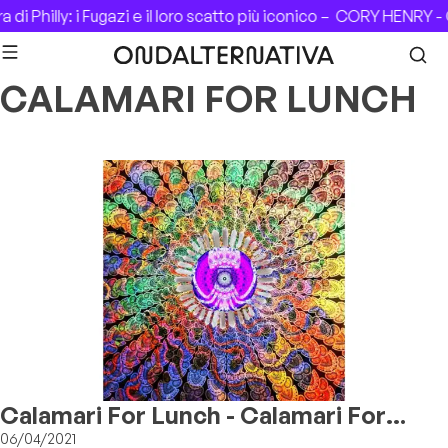
Skip to content
di Philly: i Fugazi e il loro scatto più iconico –
CORY HENRY - 
CALAMARI FOR LUNCH
Calamari For Lunch - Calamari For
Lunch
06/04/2021