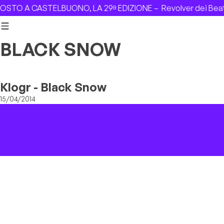
Skip to content
OSTO A CASTELBUONO, LA 29ª EDIZIONE –
Revolver dei Beat
BLACK SNOW
Klogr - Black Snow
15/04/2014