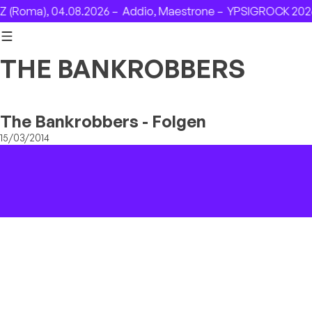
Skip to content
(Roma), 04.08.2026 –
Addio, Maestrone –
YPSIGROCK 2026:
THE BANKROBBERS
The Bankrobbers - Folgen
15/03/2014