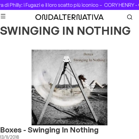
Skip to content
di Philly: i Fugazi e il loro scatto più iconico –
CORY HENRY - C
SWINGING IN NOTHING
Boxes - Swinging In Nothing
13/11/2018