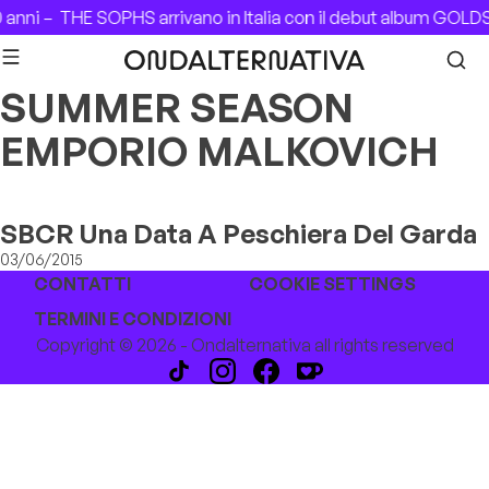
Skip to content
 anni –
THE SOPHS arrivano in Italia con il debut album GOL
SUMMER SEASON
EMPORIO MALKOVICH
SBCR Una Data A Peschiera Del Garda
03/06/2015
CONTATTI
COOKIE SETTINGS
TERMINI E CONDIZIONI
Copyright © 2026 - Ondalternativa all rights reserved