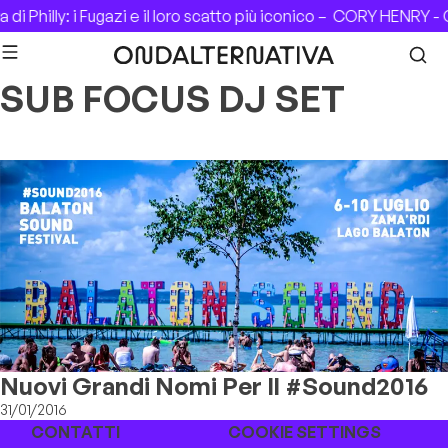
Skip to content
i Philly: i Fugazi e il loro scatto più iconico –
CORY HENRY - C
SUB FOCUS DJ SET
Nuovi Grandi Nomi Per Il #Sound2016
31/01/2016
CONTATTI
COOKIE SETTINGS