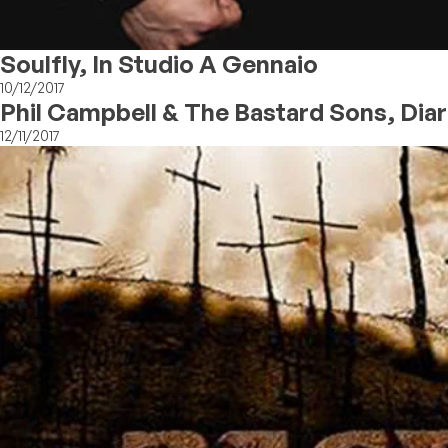
Soulfly, In Studio A Gennaio
10/12/2017
Phil Campbell & The Bastard Sons, Diari
12/11/2017