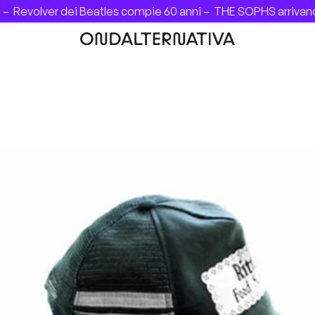
er dei Beatles compie 60 anni –
THE SOPHS arrivano in Itali