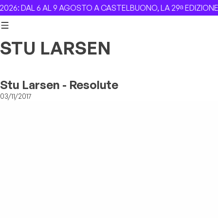
Skip to content
 6 AL 9 AGOSTO A CASTELBUONO, LA 29ª EDIZIONE –
Revolv
STU LARSEN
Stu Larsen - Resolute
03/11/2017