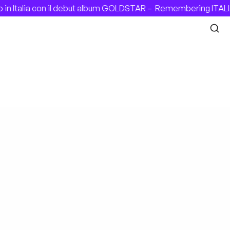
a con il debut album GOLDSTAR –
Remembering ITALIAN PATY 