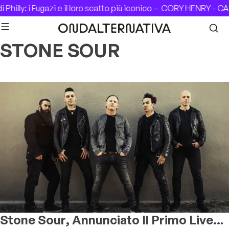
Skip to content
ly: i Fugazi e il loro scatto più iconico –
CORY HENRY - CASA D
STONE SOUR
Stone Sour, Annunciato Il Primo Live