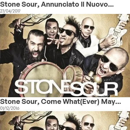
Stone Sour, Annunciato Il Nuovo
Album
27/04/2017
Stone Sour, Come What(ever) May
10th Anniversary Edition
01/12/2016