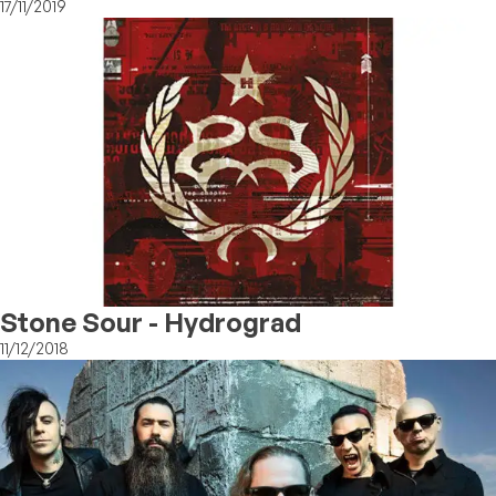
Album Ufficiale
17/11/2019
Stone Sour - Hydrograd
11/12/2018