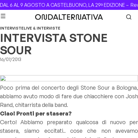
Skip to content
L 6 AL 9 AGOSTO A CASTELBUONO, LA 29ª EDIZIONE –
Revolv
INTERVISTE
LIVE & INTERVISTE
INTERVISTA STONE
SOUR
16/07/2013
Poco prima del concerto degli Stone Sour a Bologna,
abbiamo avuto modo di fare due chiacchiere con Josh
Rand, chitarrista della band.
Ciao! Pronti per stasera?
Certo! Abbiamo preparato qualcosa di nuovo per
stasera, siamo eccitati.. cose che non avevamo