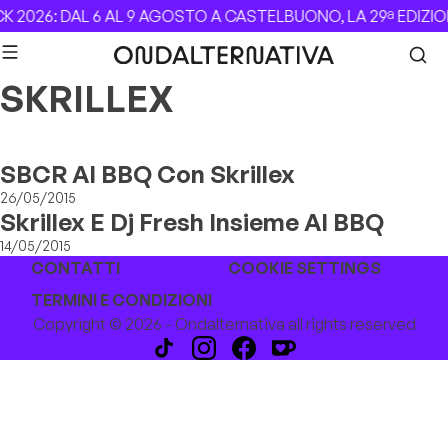
Skip to content
 2026: DAL 6 AL 9 AGOSTO A CASTELBUONO, LA 29ª EDIZIO
SKRILLEX
SBCR Al BBQ Con Skrillex
26/05/2015
Skrillex E Dj Fresh Insieme Al BBQ
14/05/2015
CONTATTI
COOKIE SETTINGS
TERMINI E CONDIZIONI
Copyright © 2026 - Ondalternativa all rights reserved