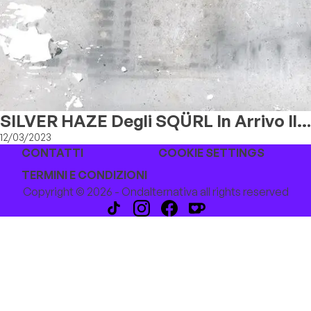
SILVER HAZE Degli SQÜRL In Arrivo Il 5
Maggio
12/03/2023
CONTATTI
COOKIE SETTINGS
TERMINI E CONDIZIONI
Copyright © 2026 - Ondalternativa all rights reserved