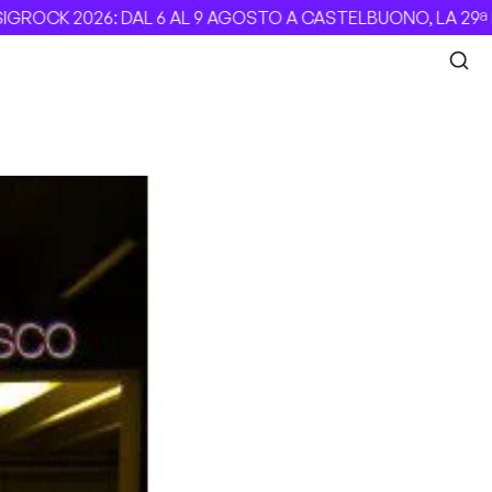
GROCK 2026: DAL 6 AL 9 AGOSTO A CASTELBUONO, LA 29ª E