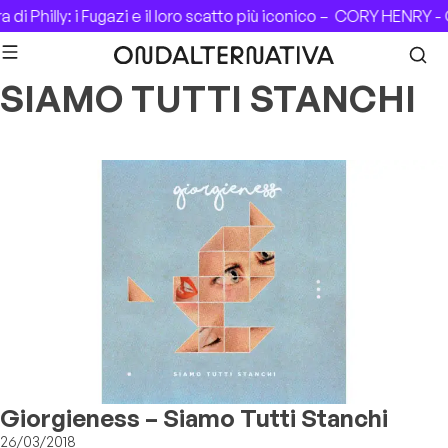
Skip to content
i Philly: i Fugazi e il loro scatto più iconico –
CORY HENRY - C
SIAMO TUTTI STANCHI
Giorgieness – Siamo Tutti Stanchi
26/03/2018