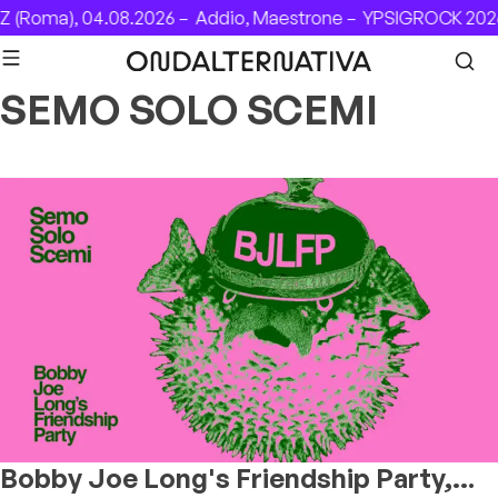
Skip to content
 (Roma), 04.08.2026 –
Addio, Maestrone –
YPSIGROCK 2026
SEMO SOLO SCEMI
Bobby Joe Long's Friendship Party,