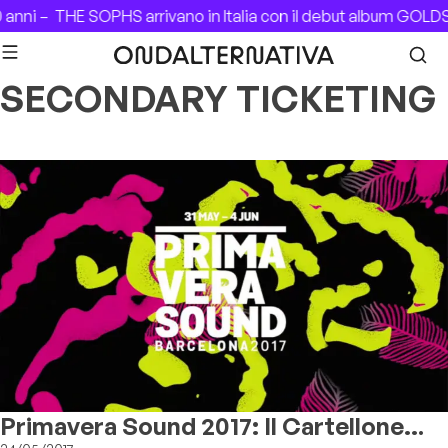
Skip to content
 anni –
THE SOPHS arrivano in Italia con il debut album GOL
SECONDARY TICKETING
Primavera Sound 2017: Il Cartellone