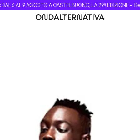
L 6 AL 9 AGOSTO A CASTELBUONO, LA 29ª EDIZIONE –
Revol