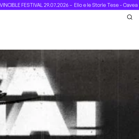
29.07.2026 –
Elio e le Storie Tese - Cavea (Roma), 31.07.2026