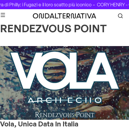
Skip to content
di Philly: i Fugazi e il loro scatto più iconico –
CORY HENRY - C
RENDEZVOUS POINT
Vola, Unica Data In Italia