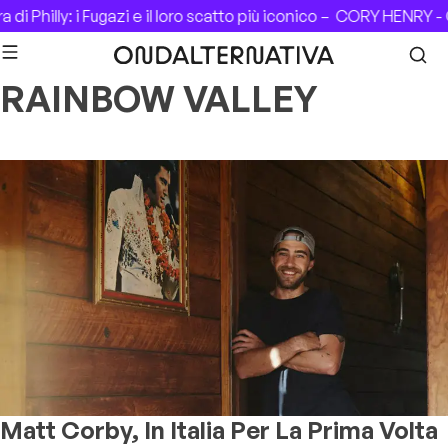
Skip to content
di Philly: i Fugazi e il loro scatto più iconico –
CORY HENRY - C
RAINBOW VALLEY
Matt Corby, In Italia Per La Prima Volta