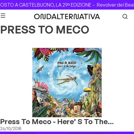
Skip to content
GOSTO A CASTELBUONO, LA 29ª EDIZIONE –
Revolver dei Bea
PRESS TO MECO
Press To Meco - Here’ S To The
Fatigue
26/10/2018