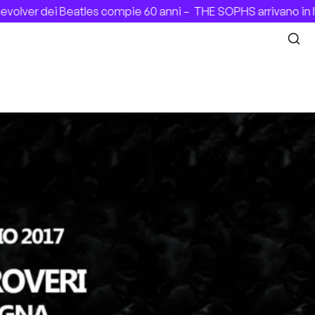
olver dei Beatles compie 60 anni –
THE SOPHS arrivano in It