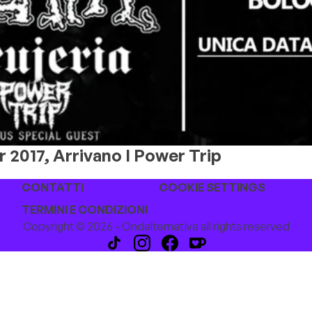
2017, Arrivano I Power Trip
CONTATTI
COOKIE SETTINGS
TERMINI E CONDIZIONI
Copyright © 2026 - Ondalternativa all rights reserved