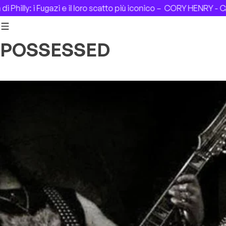
Skip to content
lly: i Fugazi e il loro scatto più iconico –
CORY HENRY - CASA 
POSSESSED